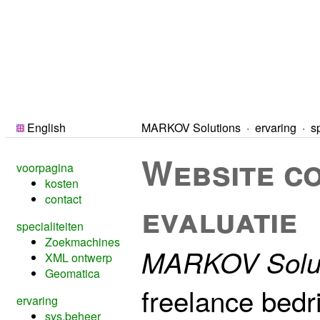
English
MARKOV Solutions
·
ervaring
·
s
Website co
voorpagina
kosten
contact
evaluatie
specialiteiten
Zoekmachines
MARKOV Solut
XML ontwerp
Geomatica
freelance bedr
ervaring
sys.beheer