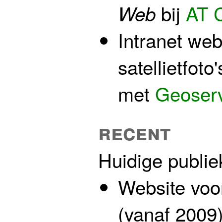
bij
AT 
Web
Intranet web
satellietfot
met
Geoser
recent
Huidige publie
Website vo
(vanaf 2009