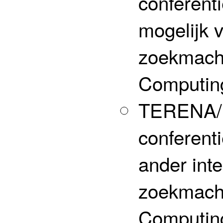
conferent
mogelijk 
zoekmachi
Computin
TERENA/
conferent
ander inte
zoekmachi
Computin